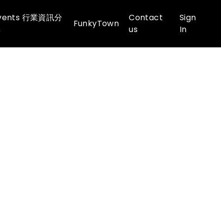
vents 行業資訊分
Contact
Sign
FunkyTown
享
us
In