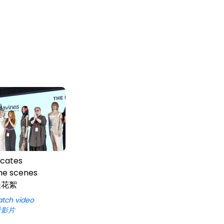
cates
he scenes
後花絮
atch video
看影片