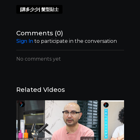
|講多少少| 髮型貼士
Comments (
0
)
Sign In
to participate in the conversation
No comments yet
Related Videos